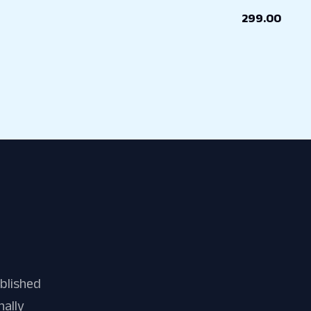
299.00
blished
nally