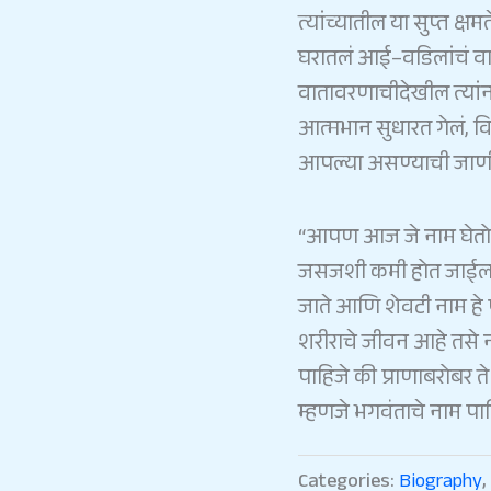
त्यांच्यातील
या
सुप्त
क्षम
घरातलं
आई
–
वडिलांचं
व
वातावरणाचीदेखील
त्यां
आत्मभान
सुधारत
गेलं
,
व
आपल्या
असण्याची
जाण
“
आपण
आज
जे
नाम
घेतो
जसजशी
कमी
होत
जाई
जाते
आणि
शेवटी
नाम
हे
शरीराचे
जीवन
आहे
तसे
पाहिजे
की
प्राणाबरोबर
ते
म्हणजे
भगवंताचे
नाम
पा
Categories:
Biography
,