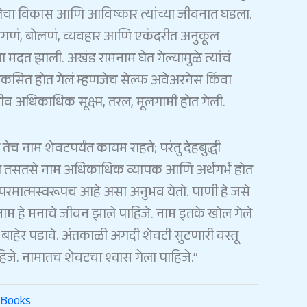
तेचा
विकास
आणि
आविष्कार
त्यांच्या
जीवनात
घडला
.
ागणं
,
बोलणं
,
व्यवहार
आणि
एकंदरीत
अनुकूल
ना
मदत
झाली
.
अखंड
रामनाम
घेत
गेल्यामुळे
त्यांचं
िकसित
होत
गेलं
म्हणजेच
सेल्फ
अवेअरनेस
किंवा
ीव
अधिकाधिक
सूक्ष्म
,
तरल
,
मूलगामी
होत
गेली
.
तेच
नाम
शेवटपर्यंत
कायम
राहते
;
परंतु
देहबुद्धी
ल
तसतसे
नाम
अधिकाधिक
व्यापक
आणि
अर्थगर्भ
होत
परमात्मस्वरूपच
आहे
असा
अनुभव
येतो
.
पाणी
हे
जसे
नाम
हे
मनाचे
जीवन
झाले
पाहिजे
.
नाम
इतके
खोल
गेले
बाहेर
पडावे
.
अंतकाळी
अगदी
शेवटी
सुटणारी
वस्तू
हिजे
.
नामातच
शेवटचा
श्वास
गेला
पाहिजे
.”
Books