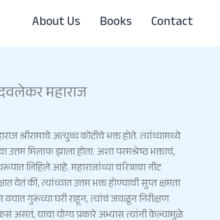
About Us
Books
Contact
 गोंदवलेकर महाराज
ाराज
श्रीरामाचे
अत्युच्च
कोटीचे
भक्त
होते
.
त्यांच्यामध्ये
चा
उत्तम
मिलाफ
झाला
होता
.
अशा
परमश्रेष्ठ
भक्ताचं
,
रंथरूपात
लिहिले
आहे
.
महाराजांच्या
चरित्राचा
नीट
्षात
येतं
की
,
त्यांच्यात
उत्तम
भक्त
होण्याची
सुप्त
क्षमता
म
वयात
गुरूंच्या
घरी
राहून
,
त्यांचं
जवळून
निरीक्षण
कसं
असतं
,
याचा
योग्य
प्रकारे
अभ्यास
त्यांनी
केल्यामुळे