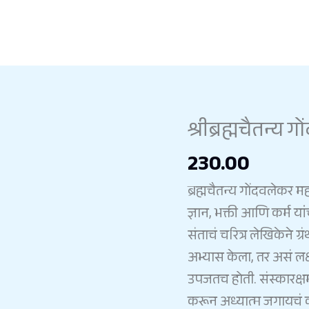
श्रीब्रह्मचैतन्य
230.00
ब्रह्मचैतन्य
गोंदवलेकर
मह
ज्ञान
,
भक्ती
आणि
कर्म
यां
संताचं
चरित्र
लेखिकेने
ग्
अभ्यास
केला
,
तर
असं
लक
उपजतच
होती
.
संस्कारक्ष
करून
अध्यात्म
जगायचं